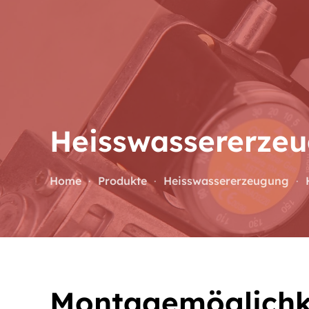
Zum Hauptinhalt springen
Heisswasser­erze
Home
Produkte
Heisswassererzeugung
Montagemöglichk