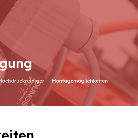
Home
Produkte
Unte
ugung
Hochdruckreiniger
Montagemöglichkeiten
eiten