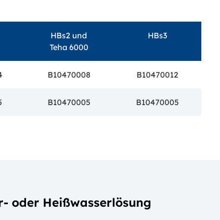
HBs2 und
HBs3
Teha 6000
4
B10470008
B10470012
5
B10470005
B10470005
r- oder Heißwasserlösung