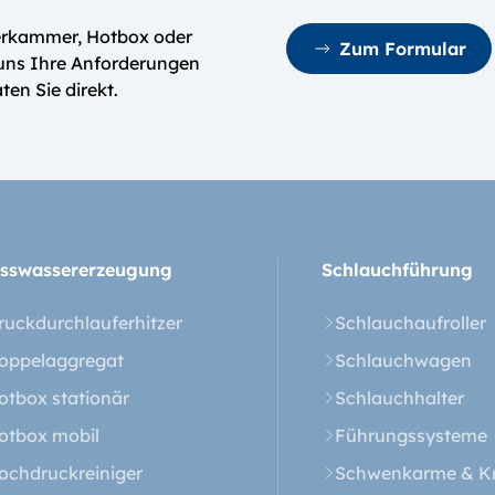
nerkammer, Hotbox oder
Zum Formular
 uns Ihre Anforderungen
en Sie direkt.
sswasser­erzeugung
Schlauchführung
ruckdurchlauferhitzer
Schlauchaufroller
oppelaggregat
Schlauchwagen
otbox stationär
Schlauchhalter
otbox mobil
Führungssysteme
ochdruckreiniger
Schwenkarme & Kr