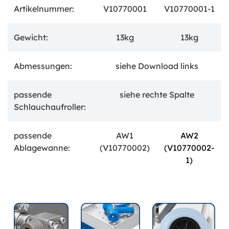
Artikelnummer:
V10770001
V10770001-1
Gewicht:
13kg
13kg
Abmessungen:
siehe Download
links
passende
siehe rechte Spalte
Schlauchaufroller:
passende
AW1
AW2
Ablagewanne:
(V10770002)
(V10770002-
1)