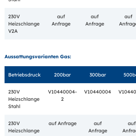
230V
auf
auf
auf
Heizschlange
Anfrage
Anfrage
Anfrag
V2A
Aussattungsvarianten Gas:
Betriebsdruck
200bar
300bar
500b
230V
V10440004-
V10440004
V1044
Heizschlange
2
Stahl
230V
auf Anfrage
auf
auf
Heizschlange
Anfrage
Anfra