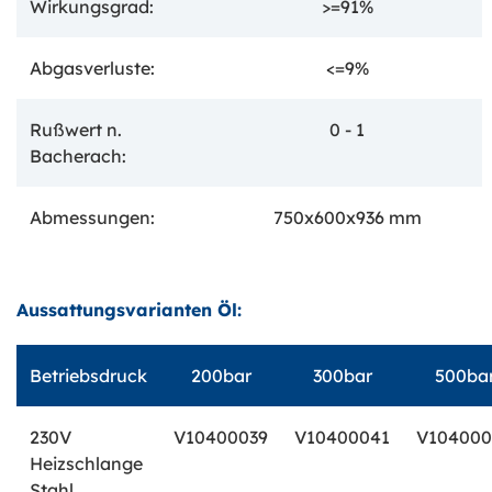
Wirkungsgrad:
>=91%
Abgasverluste:
<=9%
Rußwert n.
0 - 1
Bacherach:
Abmessungen:
750x600x936 mm
Aussattungsvarianten Öl:
Betriebsdruck
200bar
300bar
500ba
230V
V10400039
V10400041
V104000
Heizschlange
Stahl